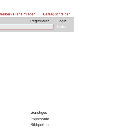
reiber? Hier eintragen!
Beitrag schreiben
Registrieren
Login
Suchen
e
Sonstiges
Impressum
Bildquellen