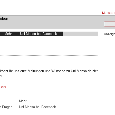
Mensabet
Leben
Mehr
Uni Mensa bei Facebook
Anzeig
.
e könnt ihr uns eure Meinungen und Wünsche zu Uni-Mensa.de hier
g!
eite
Mehr
te Fragen
Uni Mensa bei Facebook