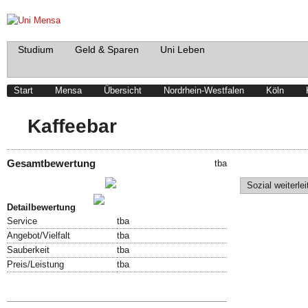
Studium
Geld & Sparen
Uni Leben
Start
Mensa
Übersicht
Nordrhein-Westfalen
Köln
Kaffeebar
Gesamtbewertung
tba
Schreibe einen Beitrag!
Sozial weiterlei
Bewertung abgeben!
Detailbewertung
Service
tba
Angebot/Vielfalt
tba
Sauberkeit
tba
Preis/Leistung
tba
Speisekarte