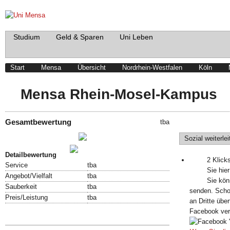
Studium
Geld & Sparen
Uni Leben
Start
Mensa
Übersicht
Nordrhein-Westfalen
Köln
Mensa Rhein-Mosel-Kampus
Gesamtbewertung
tba
Schreibe einen Beitrag!
Sozial weiterlei
Bewertung abgeben!
Detailbewertung
2 Klick
Service
tba
Sie hier
Angebot/Vielfalt
tba
Sie kön
Sauberkeit
tba
senden. Scho
Preis/Leistung
tba
an Dritte übe
Facebook ve
Speisekarte